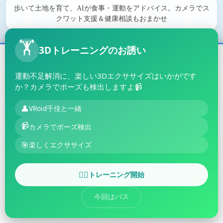
歩いて土地を育て、AIが食事・運動をアドバイス。カメラでス
クワット支援＆健康相談もおまかせ
📲 SMSで新規登録
🏋️
3Dトレーニングのお誘い
🍪 Cookieとストレージの使用について
💚 LINEでログイン
当サービスは、より良い体験を提供するために、Cookie、
運動不足解消に、楽しい3Dエクササイズはいかがです
localStorage、sessionStorageを使用します。 これらは以下の目的で
か？カメラでポーズも検出しますよ📹
🔑 ログイン
使用されます：
👤
VRoid千佳と一緒
ログイン状態の維持
ユーザー設定の保存
📹
カメラでポーズ検出
キャッシュによる高速化
YouTube API Servicesの利用
🎯
楽しくエクササイズ
詳細は
プライバシーポリシー
をご覧ください。
利用規約
プライバシーポリシー
トレーニング開始
🏃‍♀️
QOLMS 利用規約
同意する
©
2026
MG Factory Co., Ltd. All rights reserved.
今回はパス
拒否する
5b70456