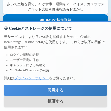
歩いて土地を育て、AIが食事・運動をアドバイス。カメラでス
クワット支援＆健康相談もおまかせ
📲 SMSで新規登録
🍪 Cookieとストレージの使用について
💚 LINEでログイン
当サービスは、より良い体験を提供するために、Cookie、
localStorage、sessionStorageを使用します。 これらは以下の目的で
🔑 ログイン
使用されます：
ログイン状態の維持
ユーザー設定の保存
キャッシュによる高速化
YouTube API Servicesの利用
詳細は
プライバシーポリシー
をご覧ください。
利用規約
プライバシーポリシー
QOLMS 利用規約
同意する
©
2026
MG Factory Co., Ltd. All rights reserved.
拒否する
5b70456